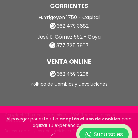
CORRIENTES
H. Yrigoyen 1750 - Capital
362 479 3682
José E. Gómez 562 - Goya
377 725 7967
VENTA ONLINE
362 459 3208
Politica de Cambios y Devoluciones
Copyright GT Lencería Mayorista - 2026. Todos los derechos
Al navegar por este sitio
aceptás el uso de cookies
para
reservados.
agilizar tu experiencia de compra.
Defensa de las y los consumidores. Para reclamos
ingrese aquí
Sucursales