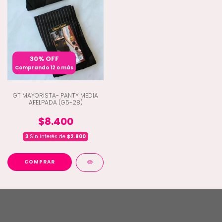
30% OFF
Comprando 12 o más
GT MAYORISTA- PANTY MEDIA
AFELPADA (G5-28)
$8.400
3
Sin interés de
$2.800
COMPRAR