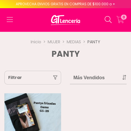
APROVECHA ENVIOS GRATIS EN COMPRAS DE $100.000 o +
0
Inicio
>
MUJER
>
MEDIAS
>
PANTY
PANTY
Filtrar